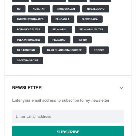
NU
NUBLITAR
NURUSSALAM
NUSALODOYO
PACIPNUIPPNUWATES
PANCASILA
PASKIBRAKA
PCIPNUKABBLITAR
PELAJARNU
PELAJARNUBLITAR
PELAJARNUWATES
PELAJRNU
PKIPNU
RADARBLITAR
RAMADHANDIGITALCOURSE
RDC2025
SAQEENAGROSIR
NEWSLETTER
Enter your email address to subscribe to my newsletter
SUBSCRIBE