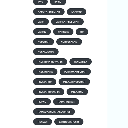
IPNU
IPPNU
KABUPATENBLITAR
LAKMUD
LATIN
LATINLATPELBLITAR
LATPEL
MAKESTA
NU
NUBLITAR
NURUSSALAM
NUSALODOYO
PACIPNUIPPNUWATES
PANCASILA
PASKIBRAKA
PCIPNUKABBLITAR
PELAJARNU
PELAJARNUBLITAR
PELAJARNUWATES
PELAJRNU
PKIPNU
RADARBLITAR
RAMADHANDIGITALCOURSE
RDC2025
SAQEENAGROSIR