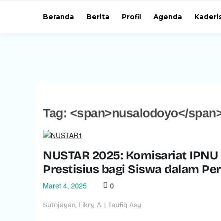
Beranda
Berita
Profil
Agenda
Kaderi
Tag: <span>nusalodoyo</span
NUSTAR 2025: Komisariat IPNU 
Prestisius bagi Siswa dalam Per
Maret 4, 2025
0
Sutojayan, Fikry A. | Taufiq Asy