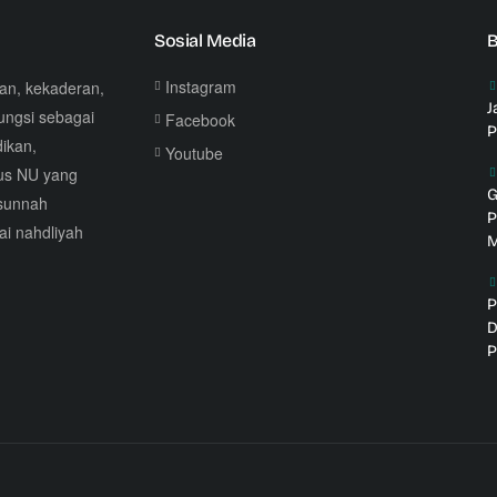
Sosial Media
B
Instagram
ran, kekaderan,
J
ngsi sebagai
Facebook
P
ikan,
Youtube
rus NU yang
G
sunnah
P
ai nahdliyah
M
P
D
P