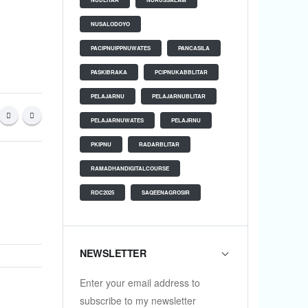
NUSALODOYO
PACIPNUIPPNUWATES
PANCASILA
PASKIBRAKA
PCIPNUKABBLITAR
PELAJARNU
PELAJARNUBLITAR
PELAJARNUWATES
PELAJRNU
PKIPNU
RADARBLITAR
RAMADHANDIGITALCOURSE
RDC2025
SAQEENAGROSIR
NEWSLETTER
Enter your email address to
subscribe to my newsletter