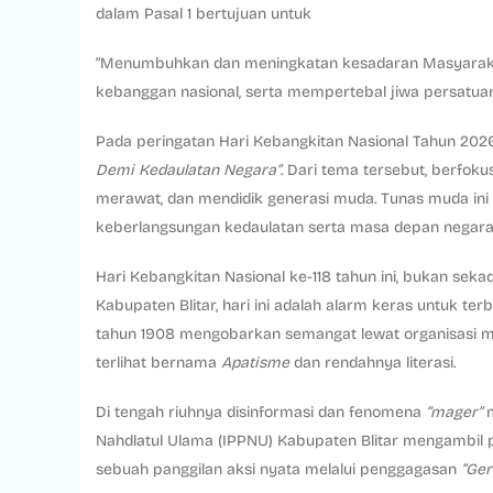
dalam Pasal 1 bertujuan untuk
“Menumbuhkan dan meningkatan kesadaran Masyarakat
kebanggan nasional, serta mempertebal jiwa persatuan
Pada peringatan Hari Kebangkitan Nasional Tahun 202
Demi Kedaulatan Negara”
. Dari tema tersebut, berfok
merawat, dan mendidik generasi muda. Tunas muda in
keberlangsungan kedaulatan serta masa depan negara
Hari Kebangkitan Nasional ke-118 tahun ini, bukan se
Kabupaten Blitar, hari ini adalah alarm keras untuk te
tahun 1908 mengobarkan semangat lewat organisasi mod
terlihat bernama
Apatisme
dan rendahnya literasi.
Di tengah riuhnya disinformasi dan fenomena
“mager”
Nahdlatul Ulama (IPPNU) Kabupaten Blitar mengambil p
sebuah panggilan aksi nyata melalui penggagasan
“Ger