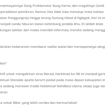
t bersemayamnya Sang Proklamator Bung Karno, dan megahnya Candi
t peradaban pemikiran. Namun, kita tidak bisa menutup mata bahwa
 selatan Panggungrejo hingga lereng Gunung Kelud di Nglegok, hari ini
enjadi candu hiburan instan ketimbang jendela ilmu. Di sinilah letak
ingkungan sekitar dan malas memilah informasi, mereka sedang meng
lainkan keberanian membaca realita sosial dan meresponsnya deng
itar?
ktif untuk mengalirkan virus literasi. Harkitnas ke-118 ini menjadi gari
lektual. Menolak apatis berarti peduli pada masa depan kabupaten ini
 sedang merawat tradisi intelektual Nahdlatul Ulama, tetapi juga s
aran.
 untuk Blitar yang lebih cerdas dan bermartabat!