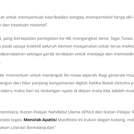
 untuk memperkuat kepribadian bangsa, mempertebal harga diri 
 dan kesatuan nasional”.
6, yang bertepatan peringatan ke-118, mengangkat tema
“Jaga Tunas
us pada upaya kolektif seluruh elemen masyarakat untuk terus melind
i dipersiapkan sebagai garda terdepan untuk menjaga dan memastik
.
kadar momentum untuk menengok lini masa sejarah. Bagi generasi mud
rbangun dari tidur panjang kenyamanan digital. Ketika Boedi Oetomo 
ern, maka hari ini, tantangan nyata di depan mata kita adalah mus
membaca, Ikatan Pelajar Nahdlatul Ulama (IPNU) dan Ikatan Pelajar P
osisi tegas:
Menolak Apatis!
Manifesto ini bukan slogan kosong, me
akan Literasi Berkelanjutan.”