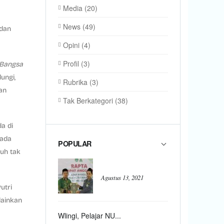
Media
(20)
News
(49)
dan
Opini
(4)
Profil
(3)
 Bangsa
ungi,
Rubrika
(3)
an
Tak Berkategori
(38)
a di
pada
POPULAR
uh tak
Agustus 13, 2021
utri
lainkan
Wlingi, Pelajar NU...