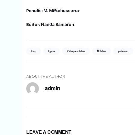
Penulis: M. Miftahussurur
Editor: Nanda Saniaroh
ipnu
ippnu
Kabupatenblitar
Nublitar
pelajarnu
ABOUT THE AUTHOR
admin
LEAVE A COMMENT