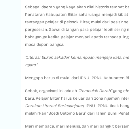
Sebagai daerah yang kaya akan nilai historis tempa
Penataran Kabupaten Blitar seharusnya menjadi kibla
tantangan pelajar di pelosok Blitar, mulai dari pesisir
pergeseran. Gawai di tangan para pelajar lebih sering m
bahayanya: ketika pelajar menjadi apatis terhadap l
masa depan bangsa.
“Literasi bukan sekadar kemampuan mengeja kata, me
nyata.”
Mengapa harus di mulai dari IPNU IPPNU Kabupaten Bl
Sebab, organisasi ini adalah
“Pembuluh Darah”
yang efe
baru. Pelajar Blitar harus keluar dari zona nyaman inte
Gerakan Literasi Berkelanjutan,
IPNU-IPPNU tidak hanya
melahirkan “Boedi Oetomo Baru” dari rahim Bumi Penat
Mari membaca, mari menulis, dan mari bangkit bersama