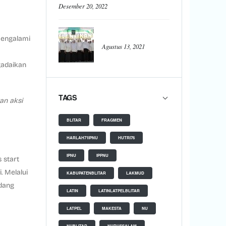
Desember 20, 2022
 mengalami
Agustus 13, 2021
gadaikan
TAGS
an aksi
BLITAR
FRAGMEN
HARLAH71IPNU
HUTRI76
IPNU
IPPNU
s start
. Melalui
KABUPATENBLITAR
LAKMUD
edang
LATIN
LATINLATPELBLITAR
LATPEL
MAKESTA
NU
NUBLITAR
NURUSSALAM