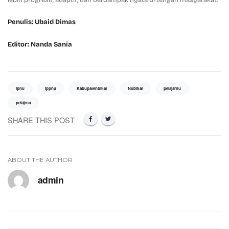
lebih progresif, adaptif, dan berdampak nyata di tengah masyarakat.
Penulis: Ubaid Dimas
Editor: Nanda Sania
ipnu
ippnu
Kabupatenblitar
Nublitar
pelajarnu
pelajrnu
SHARE THIS POST
ABOUT THE AUTHOR
admin