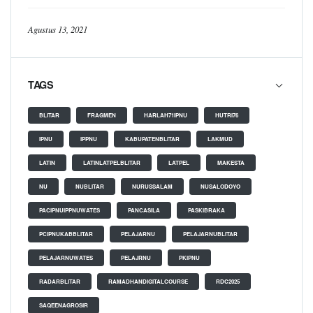
Agustus 13, 2021
TAGS
BLITAR
FRAGMEN
HARLAH71IPNU
HUTRI76
IPNU
IPPNU
KABUPATENBLITAR
LAKMUD
LATIN
LATINLATPELBLITAR
LATPEL
MAKESTA
NU
NUBLITAR
NURUSSALAM
NUSALODOYO
PACIPNUIPPNUWATES
PANCASILA
PASKIBRAKA
PCIPNUKABBLITAR
PELAJARNU
PELAJARNUBLITAR
PELAJARNUWATES
PELAJRNU
PKIPNU
RADARBLITAR
RAMADHANDIGITALCOURSE
RDC2025
SAQEENAGROSIR