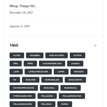
Wlingi, Pelajar NU...
Desember 20, 2022
Agustus 13, 2021
TAGS
BLITAR
FRAGMEN
HARLAH71IPNU
HUTRI76
IPNU
IPPNU
KABUPATENBLITAR
LAKMUD
LATIN
LATINLATPELBLITAR
LATPEL
MAKESTA
NU
NUBLITAR
NURUSSALAM
NUSALODOYO
PACIPNUIPPNUWATES
PANCASILA
PASKIBRAKA
PCIPNUKABBLITAR
PELAJARNU
PELAJARNUBLITAR
PELAJARNUWATES
PELAJRNU
PKIPNU