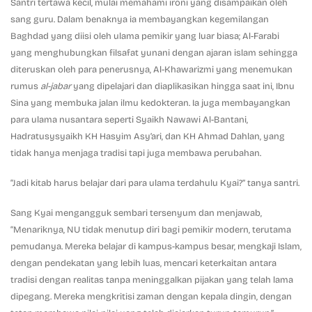
Santri tertawa kecil, mulai memahami ironi yang disampaikan oleh
sang guru. Dalam benaknya ia membayangkan kegemilangan
Baghdad yang diisi oleh ulama pemikir yang luar biasa; Al-Farabi
yang menghubungkan filsafat yunani dengan ajaran islam sehingga
diteruskan oleh para penerusnya, Al-Khawarizmi yang menemukan
rumus
al-jabar
yang dipelajari dan diaplikasikan hingga saat ini, Ibnu
Sina yang membuka jalan ilmu kedokteran. Ia juga membayangkan
para ulama nusantara seperti Syaikh Nawawi Al-Bantani,
Hadratusysyaikh KH Hasyim Asy’ari, dan KH Ahmad Dahlan, yang
tidak hanya menjaga tradisi tapi juga membawa perubahan.
“Jadi kitab harus belajar dari para ulama terdahulu Kyai?” tanya santri.
Sang Kyai mengangguk sembari tersenyum dan menjawab,
“Menariknya, NU tidak menutup diri bagi pemikir modern, terutama
pemudanya. Mereka belajar di kampus-kampus besar, mengkaji Islam,
dengan pendekatan yang lebih luas, mencari keterkaitan antara
tradisi dengan realitas tanpa meninggalkan pijakan yang telah lama
dipegang. Mereka mengkritisi zaman dengan kepala dingin, dengan