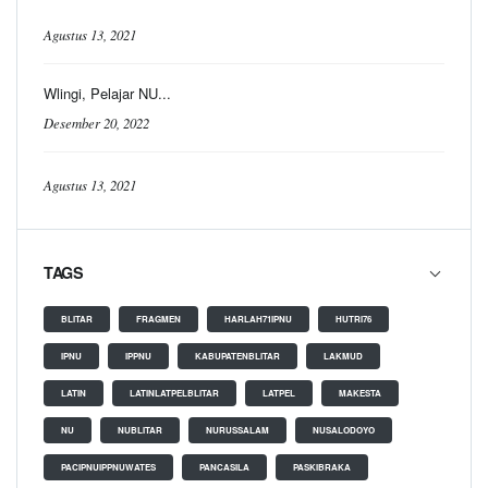
Agustus 13, 2021
Wlingi, Pelajar NU...
Desember 20, 2022
Agustus 13, 2021
TAGS
BLITAR
FRAGMEN
HARLAH71IPNU
HUTRI76
IPNU
IPPNU
KABUPATENBLITAR
LAKMUD
LATIN
LATINLATPELBLITAR
LATPEL
MAKESTA
NU
NUBLITAR
NURUSSALAM
NUSALODOYO
PACIPNUIPPNUWATES
PANCASILA
PASKIBRAKA