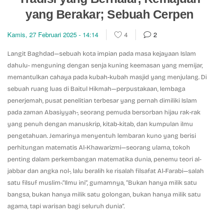
yang Berakar; Sebuah Cerpen
Kamis, 27 Februari 2025 - 14:14
4
2
Langit Baghdad—sebuah kota impian pada masa kejayaan Islam
dahulu- menguning dengan senja kuning keemasan yang memijar,
memantulkan cahaya pada kubah-kubah masjid yang menjulang. Di
sebuah ruang luas di Baitul Hikmah—perpustakaan, lembaga
penerjemah, pusat penelitian terbesar yang pernah dimiliki Islam
pada zaman Abasiyyah-, seorang pemuda bersorban hijau rak-rak
yang penuh dengan manuskrip, kitab-kitab, dan kumpulan ilmu
pengetahuan. Jemarinya menyentuh lembaran kuno yang berisi
perhitungan matematis Al-Khawarizmi—seorang ulama, tokoh
penting dalam perkembangan matematika dunia, penemu teori al-
jabbar dan angka nol-, lalu beralih ke risalah filsafat Al-Farabi—salah
satu filsuf muslim-.”Ilmu ini”, gumamnya, “Bukan hanya milik satu
bangsa, bukan hanya milik satu golongan, bukan hanya milik satu
agama, tapi warisan bagi seluruh dunia”.