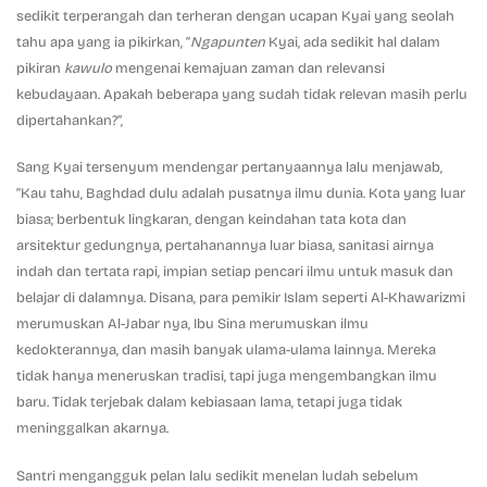
sedikit terperangah dan terheran dengan ucapan Kyai yang seolah
tahu apa yang ia pikirkan, “
Ngapunten
Kyai, ada sedikit hal dalam
pikiran
kawulo
mengenai kemajuan zaman dan relevansi
kebudayaan. Apakah beberapa yang sudah tidak relevan masih perlu
dipertahankan?”,
Sang Kyai tersenyum mendengar pertanyaannya lalu menjawab,
“Kau tahu, Baghdad dulu adalah pusatnya ilmu dunia. Kota yang luar
biasa; berbentuk lingkaran, dengan keindahan tata kota dan
arsitektur gedungnya, pertahanannya luar biasa, sanitasi airnya
indah dan tertata rapi, impian setiap pencari ilmu untuk masuk dan
belajar di dalamnya. Disana, para pemikir Islam seperti Al-Khawarizmi
merumuskan Al-Jabar nya, Ibu Sina merumuskan ilmu
kedokterannya, dan masih banyak ulama-ulama lainnya. Mereka
tidak hanya meneruskan tradisi, tapi juga mengembangkan ilmu
baru. Tidak terjebak dalam kebiasaan lama, tetapi juga tidak
meninggalkan akarnya.
Santri mengangguk pelan lalu sedikit menelan ludah sebelum