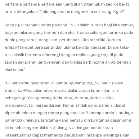
bertanya pertanda pertanyaan yang akan ditanyakan sedikit berat
untuk ditanyakan, “Lalu bagaimana dengan kita sekarang, Kyai?”
Sang Kyai menarik nafas panjang, “NU adalah rumah bagi kita semua,
bagi pemikiran yang tumbuh dari akar tradisi sekaligus terbuka pada
dunia yang terus mengalami perubahan. Kita memiliki
Bathsul
Matsail
, tempat para santri dan ulama beradu gagasan, Di sini teks-
teks klasik bertemu dibarengi dengan realitas yang terjadi pada
zaman sekarang yang relevan, dan tradisi berbincang akrab dengan
akal sehat.”
“Di luar surau pesantren, di kampung-kampung, NU hadir dalam
tradisi
tahlilan
, selamatan, majelis dzikir, ziarah kubur, dan lain
sebagainya. Orang-orang berkumpul, berdoa, berdialektika,
mempererat tali persaudaraan. Namun tidak semua tradisi dapat
dipertahankan dengan tanpa penyesuaian. Beberapa praktik budaya
yang tidak relevan, terutama yang berbau
mistika
tanpa dasar yang
jelas, sebaiknya mulai dikaji ulang. NU dengan pendekatan
intelektualnya dapat memandu perubahan ini tanpa meninggalkan