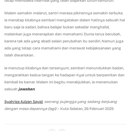
tetap membawa nilai-nilai yang telah diajarkan turun-temurun.”
Malam semakin melarut, santri merasa pikirannya semakin terbuka.
Ia menatap kitabnya sembari mengatakan dalam hatinya sebuah hal
baru saja ia sadari, bahwa belajar bukan sekedar menghafal,
melainkan juga menerapkan dan memahami. Dunia terus berubah,
karena tak ada yang abadi selain perubahan itu sendiri. Namun juga
ada yang tetap: cara memahami dan merawat kebijaksanaan yang
telah diwariskan.
Ia menutup kitabnya dan tersenyum, sembari menundukkan badan,
mengarahkan kedua tangan ke hadapan Kyai untuk berpamitan dan
kembali ke kamar. Malam ini begitu menakjubkan, ia menemukan
sebuah
jawaban
.
Syahriza Azizan Sayid
,
seorang pujangga yang sedang berjuang
dengan masa depannya (lagi)
– Kuta Selatan, 26 Februari 2025