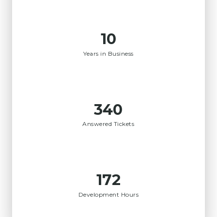
12
Years in Business
352
Answered Tickets
178
Development Hours