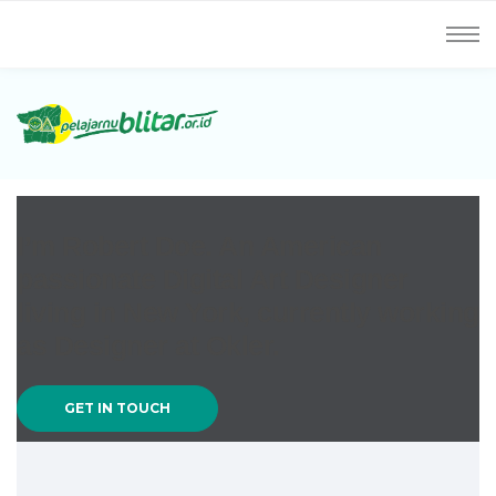
I’m Robert Doe. An American
passionate Digital Art Designer
living in New York, currently working
as Designer at Okler.
GET IN TOUCH