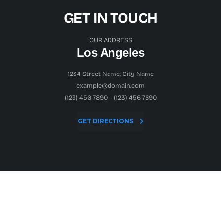
GET IN TOUCH
OUR ADDRESS
Los Angeles
1234 Street Name, City Name
example@domain.com
(123) 456-7890
–
(123) 456-7890
GET DIRECTIONS